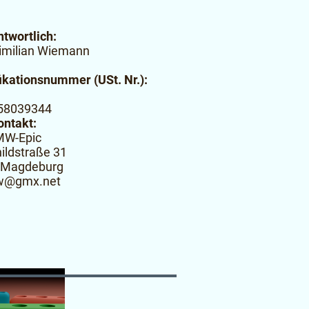
twortlich:
imilian Wiemann
ikationsnummer (USt. Nr.):
58039344
ontakt:
W-Epic
ildstraße 31
 Magdeburg
w@gmx.net