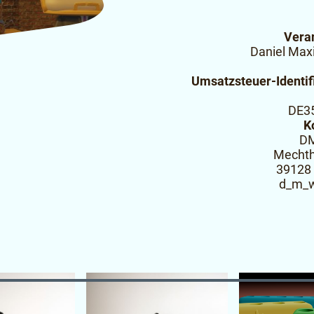
Veran
Daniel Max
Umsatzsteuer-Identif
DE3
K
DM
Mechth
39128
d_m_